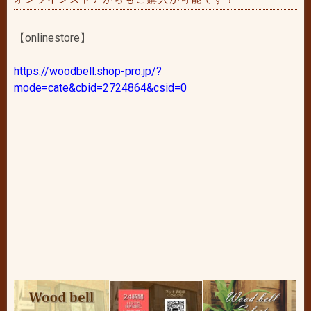
【onlinestore】
https://woodbell.shop-pro.jp/?
mode=cate&cbid=2724864&csid=0