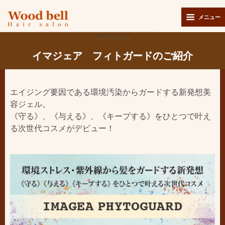
メニュー
2019年3月12日
イマジェア フィトガードのご紹介
エイジング要因である環境汚染からガードする新発想美
容ジェル。
《守る》、《与える》、《キープする》をひとつで叶え
る次世代コスメがデビュー！