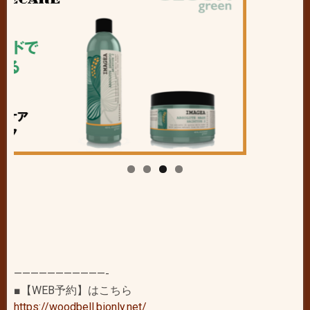
———————————-
■【WEB予約】はこちら
https://woodbell.bionly.net/