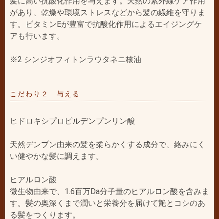
髪に高い抗酸化作用を与えます。天然の紫外線ケア作用
があり、乾燥や環境ストレスなどから髪の繊維を守りま
す。ビタミンEが豊富で抗酸化作用によるエイジングケ
アも行います。
※2 シンジオフィトンラウタネニ核油
こだわり２ 与える
ヒドロキシプロピルデンプンリン酸
天然デンプン由来の髪を柔らかくする成分で、絡みにく
い健やかな髪に調えます。
ヒアルロン酸
微生物由来で、1.6百万Da分子量のヒアルロン酸を含みま
す。髪の奥深くまで潤いと栄養分を届けて艶とコシのあ
る髪をつくります。